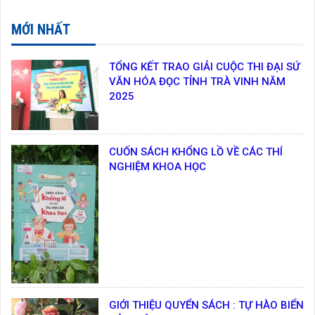
MỚI NHẤT
TỔNG KẾT TRAO GIẢI CUỘC THI ĐẠI SỨ
VĂN HÓA ĐỌC TỈNH TRÀ VINH NĂM
2025
CUỐN SÁCH KHỔNG LỒ VỀ CÁC THÍ
NGHIỆM KHOA HỌC
GIỚI THIỆU QUYỂN SÁCH : TỰ HÀO BIỂN