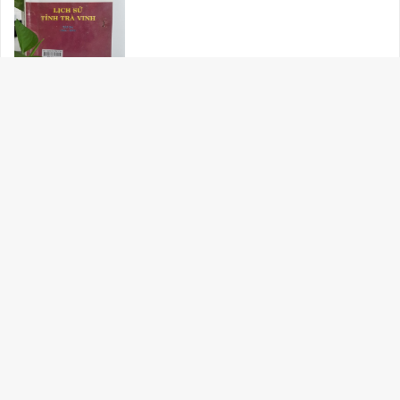
CÁC DANH NHÂN VĂN HOÁ VIỆT NAM
ĐƯỢC UNESCO VINH DANH
THƯ VIỆN TỈNH TRÀ VINH
Cơ quan chủ quản: Sở Văn hóa, Thể thao và Du lịch tỉnh Trà Vinh
Địa chỉ: ​Số 1, Trưng Nữ Vương, P.1, Tp. Trà Vinh, Tỉnh Trà Vinh