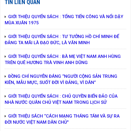
TIN LIÊN QUAN
GIỚI THIỆU QUYỂN SÁCH : TỔNG TIẾN CÔNG VÀ NỔI DẬY
MÙA XUÂN 1975
GIỚI THIỆU QUYỂN SÁCH : TƯ TƯỞNG HỒ CHÍ MINH ĐỂ
ĐẢNG TA MÃI LÀ ĐẠO ĐỨC, LÀ VĂN MINH
GIỚI THIỆU QUYỂN SÁCH : BÀ MẸ VIỆT NAM ANH HÙNG
TRÊN QUÊ HƯƠNG TRÀ VINH ANH DŨNG
ĐỒNG CHÍ NGUYỄN ĐÁNG “NGƯỜI CỘNG SẢN TRUNG
KIÊN, MẪU MỰC, SUỐT ĐỜI VÌ ĐẢNG, VÌ DÂN”
GIỚI THIỆU QUYỂN SÁCH : CHỦ QUYỀN BIỂN ĐẢO CỦA
NHÀ NƯỚC QUÂN CHỦ VIỆT NAM TRONG LỊCH SỬ
GIỚI THIỆU SÁCH “CÁCH MẠNG THÁNG TÁM VÀ SỰ RA
ĐỜI NƯỚC VIỆT NAM DÂN CHỦ"